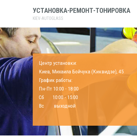
УСТАНОВКА-РЕМОНТ-ТОНИРОВКА
KIEV-AUTOGLASS
Центр установки:
Киев, Михаила Бойчука (Киквидзе), 45
График работы:
Пн-Пт 10:00 - 18:00
Сб 10:00 - 15:00
Вс выходной