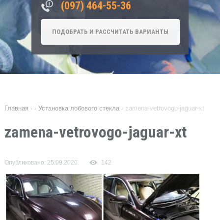
‎(097) 464-55-36
ПОДОБРАТЬ И РАССЧИТАТЬ ВАРИАНТЫ
Главная
›
›
Установка лобового стекла
›
zamena-vetrovogo-jaguar-xt
zamena-vetrovogo-jaguar-xt
Опубликовано: 25.09.2020
142