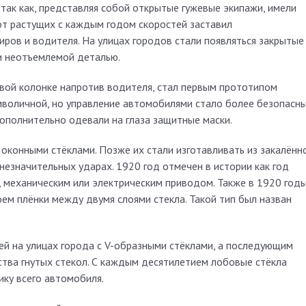
так как, представляя собой открытые гужевые экипажи, имели
от растущих с каждым годом скоростей заставил
ров и водителя. На улицах городов стали появляться закрытые
ли неотъемлемой деталью.
евой колонке напротив водителя, стал первым прототипом
имволичной, но управление автомобилями стало более безопасн
ополнительно одевали на глаза защитные маски.
оконными стёклами. Позже их стали изготавливать из закалённ
 незначительных ударах. 1920 год отмечен в истории как год
, механическим или электрическим приводом. Также в 1920 год
ем плёнки между двумя слоями стекла. Такой тип был назван
й на улицах города с V-образными стёклами, а последующим
тва гнутых стекол. С каждым десятилетием лобовые стёкла
ику всего автомобиля.