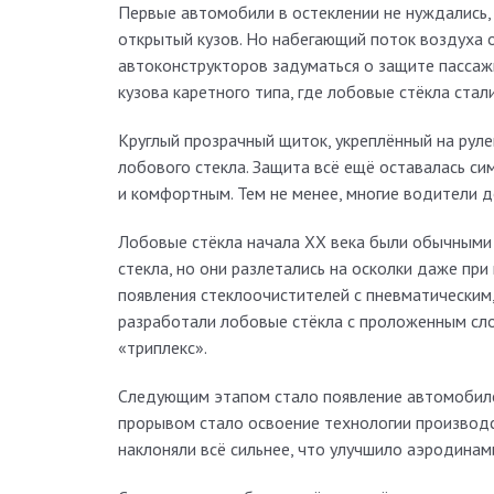
Первые автомобили в остеклении не нуждались, 
открытый кузов. Но набегающий поток воздуха 
автоконструкторов задуматься о защите пассажи
кузова каретного типа, где лобовые стёкла ста
Круглый прозрачный щиток, укреплённый на рул
лобового стекла. Защита всё ещё оставалась с
и комфортным. Тем не менее, многие водители д
Лобовые стёкла начала XX века были обычными 
стекла, но они разлетались на осколки даже при
появления стеклоочистителей с пневматическим
разработали лобовые стёкла с проложенным сло
«триплекс».
Следующим этапом стало появление автомобиле
прорывом стало освоение технологии производс
наклоняли всё сильнее, что улучшило аэродинам