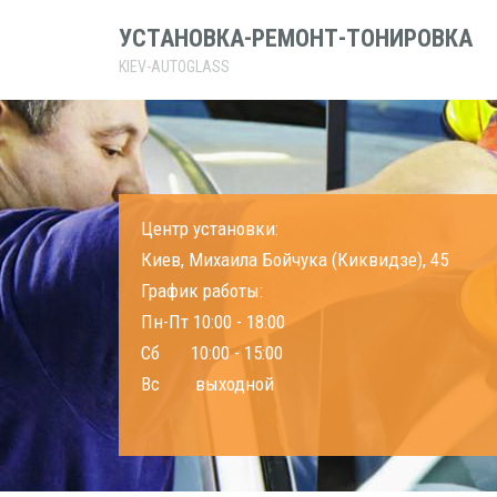
УСТАНОВКА-РЕМОНТ-ТОНИРОВКА
KIEV-AUTOGLASS
Центр установки:
Киев, Михаила Бойчука (Киквидзе), 45
График работы:
Пн-Пт 10:00 - 18:00
Сб 10:00 - 15:00
Вс выходной