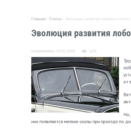
Главная
›
Статьи
›
Эволюция развития лобовых стекол
Эволюция развития лобо
Опубликовано: 03.02.2018
1122
Тру
лоб
уст
от 
Вет
авт
Но,
них появляются мелкие сколы при проезде по до