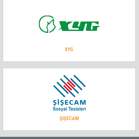
XYG
ŞIŞECAM