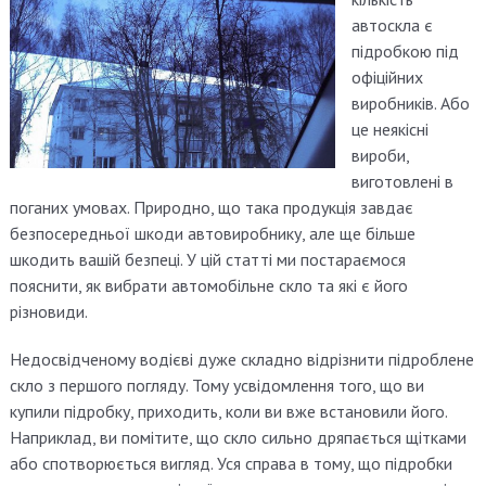
автоскла є
підробкою під
офіційних
виробників. Або
це неякісні
вироби,
виготовлені в
поганих умовах. Природно, що така продукція завдає
безпосередньої шкоди автовиробнику, але ще більше
шкодить вашій безпеці. У цій статті ми постараємося
пояснити, як вибрати автомобільне скло та які є його
різновиди.
Недосвідченому водієві дуже складно відрізнити підроблене
скло з першого погляду. Тому усвідомлення того, що ви
купили підробку, приходить, коли ви вже встановили його.
Наприклад, ви помітите, що скло сильно дряпається щітками
або спотворюється вигляд. Уся справа в тому, що підробки