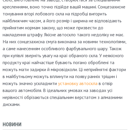
кресленнями, воно точно підійде вашій машині. Сонцезахисне
тонування вгорі лобового скла на підробці вигорить
найближчим часом, а його розмір і ширина не відповідають
прийнятим нормам закону, що може призвести до
накладення штрафу. Якісне автоскло такого недоліку не має.
На них сонцезахисна смуга виконана за новими технологіями,
а саме нанесенням особливого фарбувального шару. Також
при купівлі зверніть увагу на краї обраного скла. У неякісного
продукту краї найчастіше бувають погано оброблені та
можуть мати задирки й мікровідколи. Ці неприйнятні фактори
в майбутньому можуть вплинути на появу ранніх тріщин і
можуть значно ускладнити
установку автоскла
в отвір
вашого автомобіля. В ідеальних умовах на заводах усі
нерівності обрізаються спеціальним верстатом з алмазними
дисками.
НОВИНИ