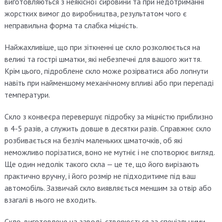
виготовляються з неякісної сировини та при недотриманні
жорстких вимог до виробництва, результатом чого є
неправильна форма та слабка міцність.
Найжахливіше, що при зіткненні це скло розколюється на
великі та гострі шматки, які небезпечні для вашого життя.
Крім цього, підроблене скло може розірватися або лопнути
навіть при найменшому механічному впливі або при перепаді
температури.
Скло з конвеєра перевершує підробку за міцністю приблизно
в 4-5 разів, а служить довше в десятки разів. Справжнє скло
розбивається на безліч маленьких шматочків, об які
неможливо порізатися, воно не мутніє і не спотворює вигляд.
Ще один недолік такого скла — це те, що його вирізають
практично вручну, і його розмір не підходитиме під ваш
автомобіль. Зазвичай скло виявляється меншим за отвір або
взагалі в нього не входить.
Скло, виготовлене на заводі, створюється за спеціальними