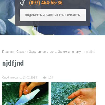
‎(097) 464-55-36
ПОДОБРАТЬ И РАССЧИТАТЬ ВАРИАНТЫ
Главная
›
Статьи
›
Закаленное стекло. Зачем и почему...
›
njdfjnd
njdfjnd
Опубликовано: 13.01.2018
124